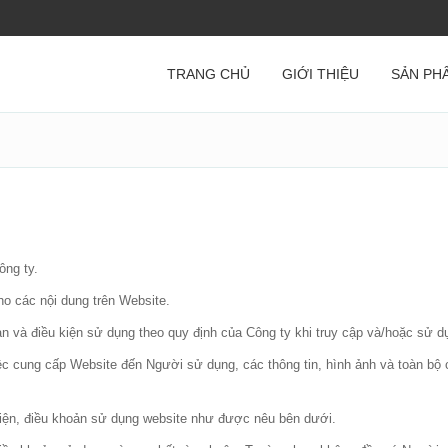
TRANG CHỦ
GIỚI THIỆU
SẢN PH
ông ty.
ho các nội dung trên Website.
n và điều kiện sử dụng theo quy định của Công ty khi truy cập và/hoặc sử dụ
iệc cung cấp Website đến Người sử dụng, các thông tin, hình ảnh và toàn b
kiện, điều khoản sử dụng website như được nêu bên dưới.