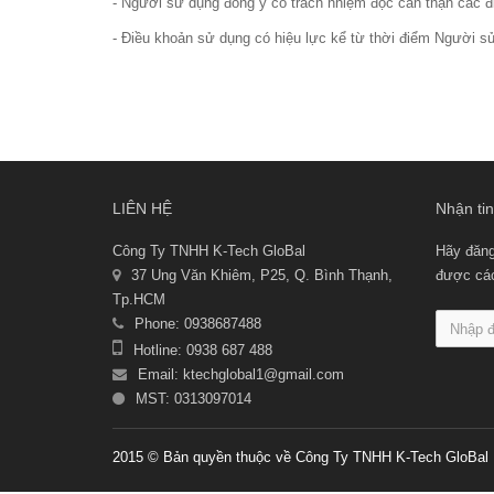
- Người sử dụng đồng ý có trách nhiệm đọc cẩn thận các 
- Điều khoản sử dụng có hiệu lực kể từ thời điểm Người sử
LIÊN HỆ
Nhận tin
Công Ty TNHH K-Tech GloBal
Hãy đăng
37 Ung Văn Khiêm, P25, Q. Bình Thạnh,
được các 
Tp.HCM
Phone: 0938687488
Hotline: 0938 687 488
Email:
ktechglobal1@gmail.com
MST: 0313097014
2015 © Bản quyền thuộc về Công Ty TNHH K-Tech GloBal