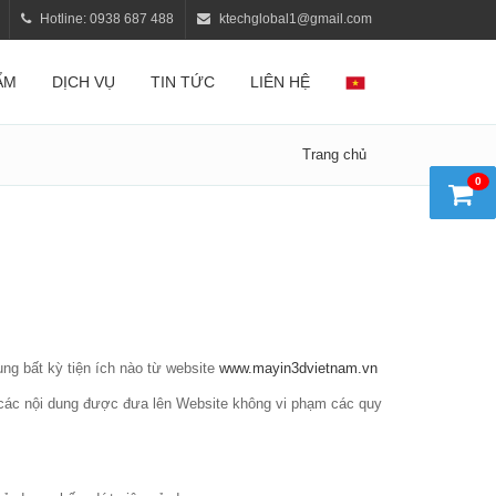
Hotline: 0938 687 488
ktechglobal1@gmail.com
ẨM
DỊCH VỤ
TIN TỨC
LIÊN HỆ
Trang chủ
0
ng bất kỳ tiện ích nào từ website
www.mayin3dvietnam.vn
ộ các nội dung được đưa lên Website không vi phạm các quy