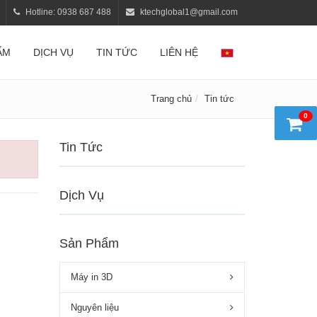
Hotline: 0938 687 488
ktechglobal1@gmail.com
ẨM
DỊCH VỤ
TIN TỨC
LIÊN HỆ
Trang chủ
Tin tức
0
Tin Tức
Dịch Vụ
Sản Phẩm
Máy in 3D
Nguyên liệu