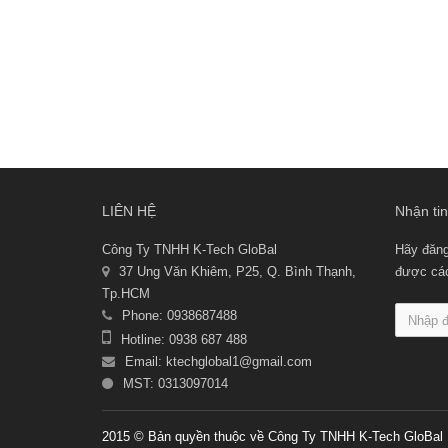
LIÊN HỆ
Nhận tin
Công Ty TNHH K-Tech GloBal
Hãy đăng
37 Ung Văn Khiêm, P25, Q. Bình Thạnh,
được các 
Tp.HCM
Phone: 0938687488
Hotline: 0938 687 488
Email:
ktechglobal1@gmail.com
MST: 0313097014
2015 © Bản quyền thuộc về Công Ty TNHH K-Tech GloBal